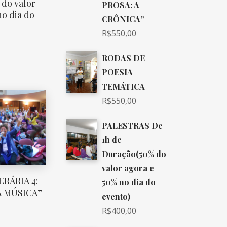
do valor
PROSA: A
no dia do
CRÔNICA”
R$
550,00
RODAS DE
POESIA
TEMÁTICA
R$
550,00
PALESTRAS De
1h de
Duração(50% do
valor agora e
ERÁRIA 4:
50% no dia do
A MÚSICA”
evento)
R$
400,00