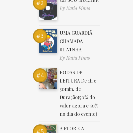
By
Katia Pinno
UMA GUARDIÃ
CHAMADA
SILVINHA
By
Katia Pinno
RODAS DE
LEITURA De 1h e
30min. de
Duração(50% do
valor agora e 50%
no dia do evento)
A FLOR E A