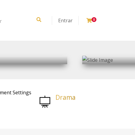
Entrar
r
0
ng Soon
Art Book Chapter 2
ement Settings
D
r
a
m
a