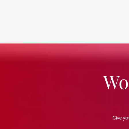
Wo
Give yo