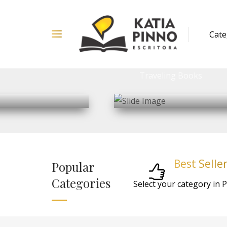
B
e
s
t
S
e
l
l
e
Popular
Categories
Select your category in 