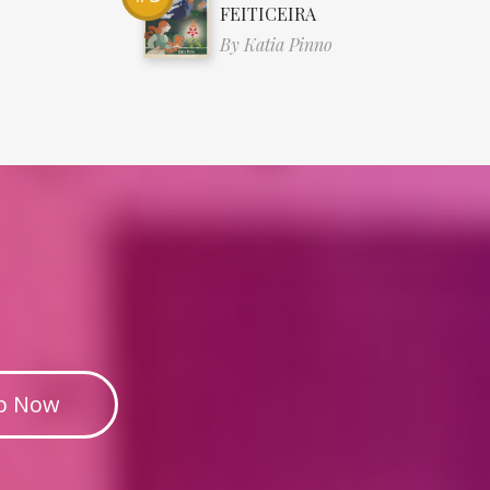
FEITICEIRA
By
Katia Pinno
p Now