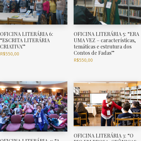
OFICINA LITERÁRIA 6:
OFICINA LITERÁRIA 5: “ERA
“ESCRITA LITERÁRIA
UMA VEZ – características,
CRIATIVA”
temáticas e estrutura dos
Contos de Fadas”
R$
550,00
R$
550,00
OFICINA LITERÁRIA 3: “O
OFICINA LITERÁRIA 4: “A