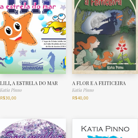
LILI, A ESTRELA DO MAR
A FLOR E A FEITICEIRA
Katia Pinno
Katia Pinno
R$
30,00
R$
40,00