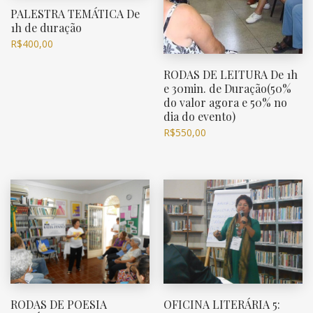
PALESTRA TEMÁTICA De
1h de duração
R$
400,00
RODAS DE LEITURA De 1h
e 30min. de Duração(50%
do valor agora e 50% no
dia do evento)
R$
550,00
RODAS DE POESIA
OFICINA LITERÁRIA 5: