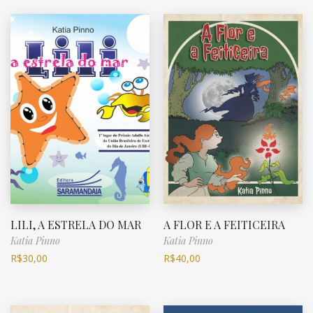
LILI, A ESTRELA DO MAR
A FLOR E A FEITICEIRA
Katia Pinno
Katia Pinno
R$
30,00
R$
40,00