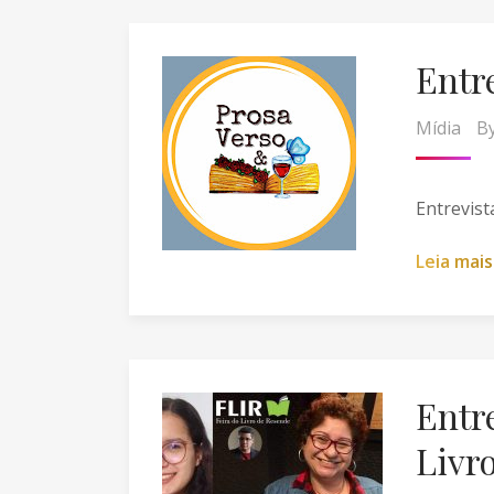
Entr
Mídia
B
Entrevist
L
e
i
a
m
a
i
s
Entr
Livr