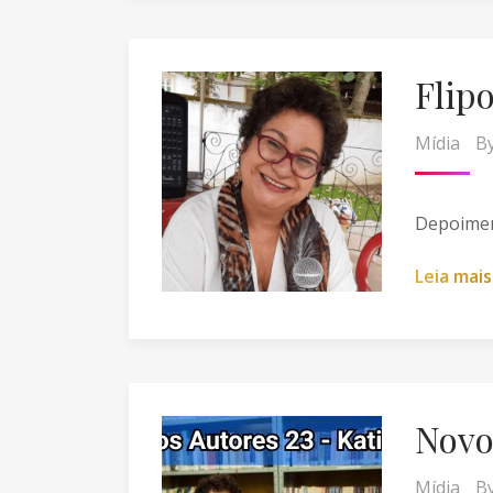
Flip
Mídia
B
Depoimen
L
e
i
a
m
a
i
s
Novo
Mídia
B