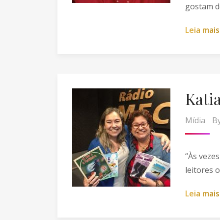
gostam de
L
e
i
a
m
a
i
s
Kati
Mídia
B
“Às vezes
leitores o
L
e
i
a
m
a
i
s