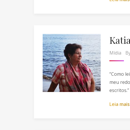
Kati
Mídia
B
“Como lei
meu redo
escritos.”
L
e
i
a
m
a
i
s