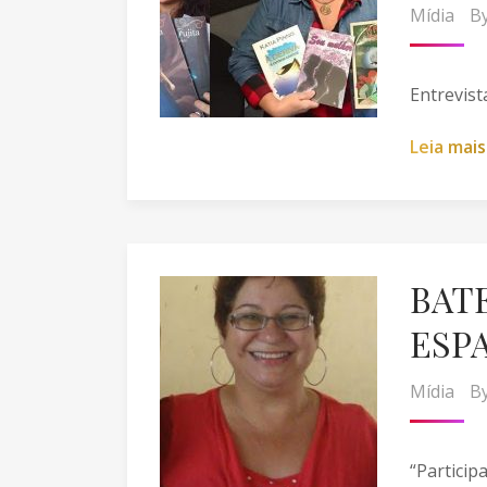
Mídia
B
Entrevist
L
e
i
a
m
a
i
s
BAT
ESP
Mídia
B
“Particip