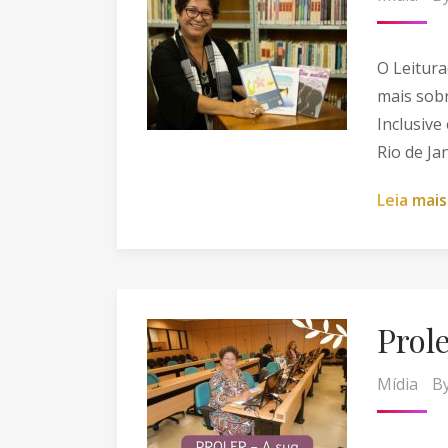
O Leitura
mais sobr
Inclusive
Rio de Ja
L
e
i
a
m
a
i
s
Prole
Mídia
B