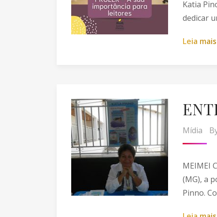
Katia Pin
dedicar u
L
e
i
a
m
a
i
s
ENT
Mídia
B
MEIMEI C
(MG), a p
Pinno. Co
L
e
i
a
m
a
i
s