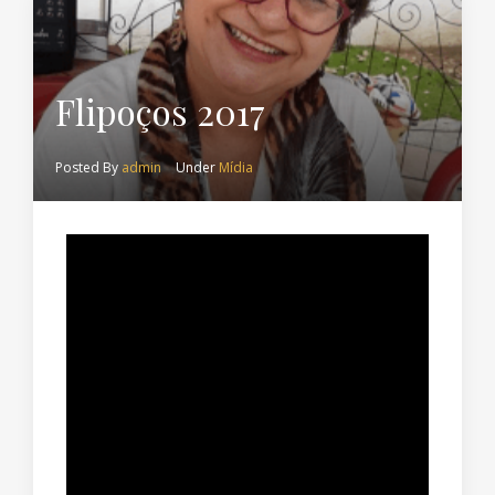
Flipoços 2017
Posted By
admin
Under
Mídia