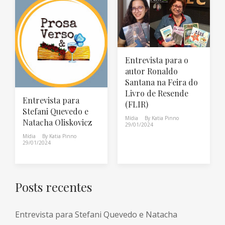
Entrevista para o
autor Ronaldo
Santana na Feira do
Livro de Resende
Entrevista para
(FLIR)
Stefani Quevedo e
Mídia
By
Katia Pinno
Natacha Oliskovicz
29/01/2024
Mídia
By
Katia Pinno
29/01/2024
Posts recentes
Entrevista para Stefani Quevedo e Natacha