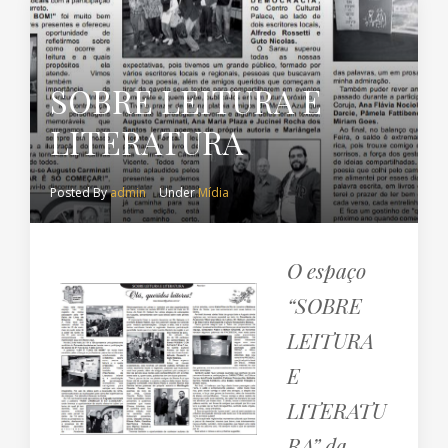
SOBRE LEITURA E
LITERATURA
Posted By
admin
Under
Mídia
O espaço
“SOBRE
LEITURA
E
LITERATU
RA” da