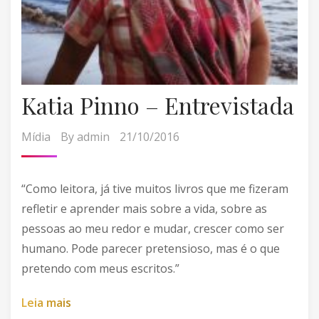
Katia Pinno – Entrevistada
Mídia
By
admin
21/10/2016
“Como leitora, já tive muitos livros que me fizeram
refletir e aprender mais sobre a vida, sobre as
pessoas ao meu redor e mudar, crescer como ser
humano. Pode parecer pretensioso, mas é o que
pretendo com meus escritos.”
L
e
i
a
m
a
i
s