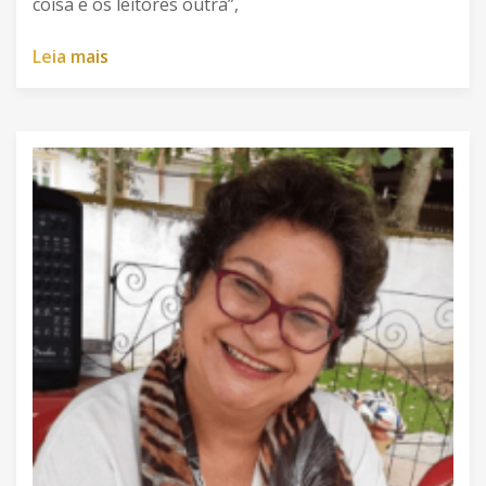
coisa e os leitores outra”,
L
e
i
a
m
a
i
s