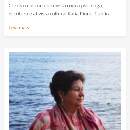
Corrêa realizou entrevista com a psicóloga,
escritora e ativista cultural Katia Pinno. Confira:
L
e
i
a
m
a
i
s