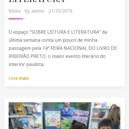
Mídia
By
admin
21/10/2016
O espaço “SOBRE LEITURA E LITERATURA” da
última semana conta um pouco de minha
passagem pela 14ª FEIRA NACIONAL DO LIVRO DE
RIBEIRÃO PRETO, o maior evento literário do
interior paulista.
L
e
i
a
m
a
i
s