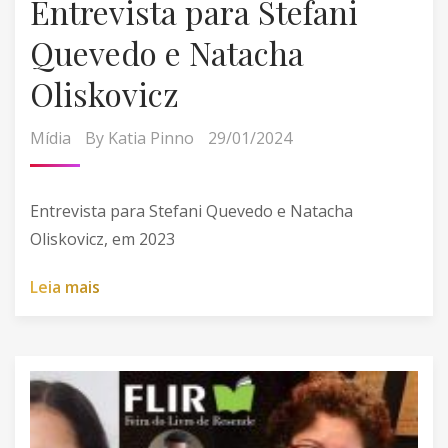
Entrevista para Stefani
Quevedo e Natacha
Oliskovicz
Mídia
By
Katia Pinno
29/01/2024
Entrevista para Stefani Quevedo e Natacha
Oliskovicz, em 2023
L
e
i
a
m
a
i
s