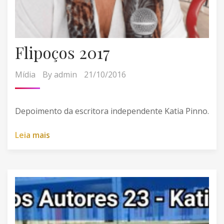
Flipoços 2017
Mídia
By
admin
21/10/2016
Depoimento da escritora independente Katia Pinno.
L
e
i
a
m
a
i
s