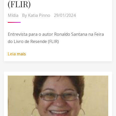
(FLIR)
Mídia
By
Katia Pinno
29/01/2024
Entrevista para o autor Ronaldo Santana na Feira
do Livro de Resende (FLIR)
L
e
i
a
m
a
i
s